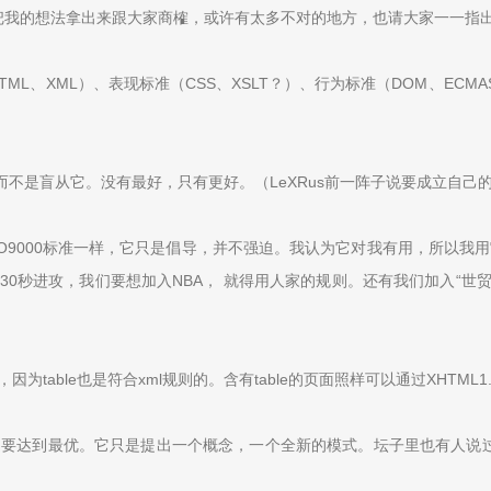
把我的想法拿出来跟大家商榷，或许有太多不对的地方，也请大家一一指
L、XML）、表现标准（CSS、XSLT？）、行为标准（DOM、ECM
不是盲从它。没有最好，只有更好。（LeXRus前一阵子说要成立自己的
O9000标准一样，它只是倡导，并不强迫。我认为它对我有用，所以我
30秒进攻，我们要想加入NBA， 就得用人家的规则。还有我们加入“世
因为table也是符合xml规则的。含有table的页面照样可以通过XHTML1
就是要达到最优。它只是提出一个概念，一个全新的模式。坛子里也有人说