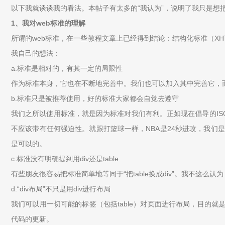
以下我就谈谈我的看法。本帖子有太多的“我认为”，说明了我只是想
1、我对web标准的理解
所谓的web标准，在一些教程文章上已经得到结论：结构化标准（XHTM
我自己的想法：
a.标准是相对的，有其一定的局限性
作为标准本身，它也在不断地完善中。我们也可以加入其中完善它，而
b.标准只是被推荐使用，好的标准大家都会自觉去遵守
我们之所以使用标准，就是因为标准对我们有利。正如现在倡导的IS
不应该带有任何强迫性。就跟打篮球一样，NBA是24秒进攻，我们是
是可以的。
c.标准没有明确提到用div还是table
有些朋友很容易把标准简单地等同于“把table换成div”。我不这么认为，
d.“div布局”不只是用div进行布局
我们可以用一切可能的标签（包括table）对页面进行布局，目的
代码的更新。