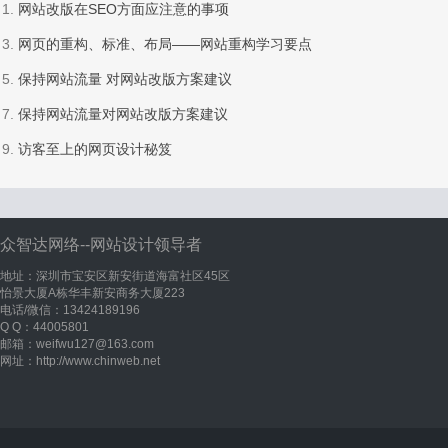
1.
网站改版在SEO方面应注意的事项
3.
网页的重构、标准、布局——网站重构学习要点
5.
保持网站流量 对网站改版方案建议
7.
保持网站流量对网站改版方案建议
9.
访客至上的网页设计秘笈
众智达网络--网站设计领导者
地址：深圳市宝安区新安街道海富社区45区
怡景大厦A栋华丰新安商务大厦223
电话/微信：13424189196
Q Q：44005801
邮箱：weifwu127@163.com
网址：http://www.chinweb.net