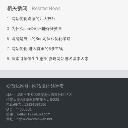
相关新闻
Related News
1.
网站优化遵循的几大技巧
3.
为什么seo公司不能保证效果
5.
请清楚自己的Seo定位和优化策略
7.
网站优化 进入首页的6条主线
9.
搜索引擎催生生态圈 影响网站排名基本因素
众智达网络--网站设计领导者
地址：深圳市宝安区新安街道海富社区45区
怡景大厦A栋华丰新安商务大厦223
电话/微信：13424189196
Q Q：44005801
邮箱：weifwu127@163.com
网址：http://www.chinweb.net